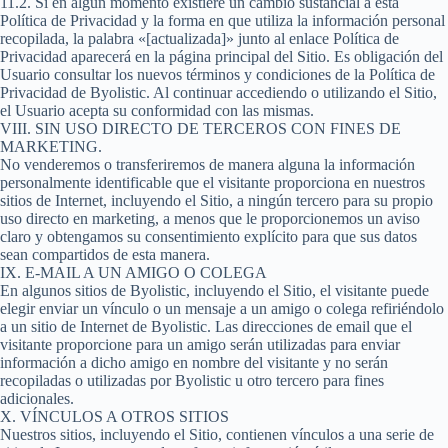
11.2. Si en algún momento existiere un cambio sustancial a esta
Política de Privacidad y la forma en que utiliza la información personal
recopilada, la palabra «[actualizada]» junto al enlace Política de
Privacidad aparecerá en la página principal del Sitio. Es obligación del
Usuario consultar los nuevos términos y condiciones de la Política de
Privacidad de Byolistic. Al continuar accediendo o utilizando el Sitio,
el Usuario acepta su conformidad con las mismas.
VIII. SIN USO DIRECTO DE TERCEROS CON FINES DE
MARKETING.
No venderemos o transferiremos de manera alguna la información
personalmente identificable que el visitante proporciona en nuestros
sitios de Internet, incluyendo el Sitio, a ningún tercero para su propio
uso directo en marketing, a menos que le proporcionemos un aviso
claro y obtengamos su consentimiento explícito para que sus datos
sean compartidos de esta manera.
IX. E-MAIL A UN AMIGO O COLEGA
En algunos sitios de Byolistic, incluyendo el Sitio, el visitante puede
elegir enviar un vínculo o un mensaje a un amigo o colega refiriéndolo
a un sitio de Internet de Byolistic. Las direcciones de email que el
visitante proporcione para un amigo serán utilizadas para enviar
información a dicho amigo en nombre del visitante y no serán
recopiladas o utilizadas por Byolistic u otro tercero para fines
adicionales.
X. VÍNCULOS A OTROS SITIOS
Nuestros sitios, incluyendo el Sitio, contienen vínculos a una serie de