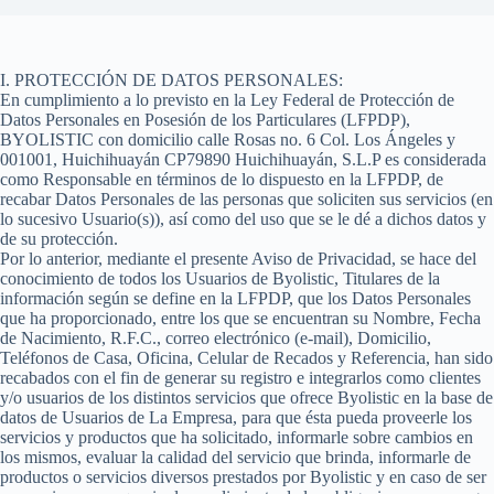
I. PROTECCIÓN DE DATOS PERSONALES:
En cumplimiento a lo previsto en la Ley Federal de Protección de
Datos Personales en Posesión de los Particulares (LFPDP),
BYOLISTIC con domicilio calle Rosas no. 6 Col. Los Ángeles y
001001, Huichihuayán CP79890 Huichihuayán, S.L.P es considerada
como Responsable en términos de lo dispuesto en la LFPDP, de
recabar Datos Personales de las personas que soliciten sus servicios (en
lo sucesivo Usuario(s)), así como del uso que se le dé a dichos datos y
de su protección.
Por lo anterior, mediante el presente Aviso de Privacidad, se hace del
conocimiento de todos los Usuarios de Byolistic, Titulares de la
información según se define en la LFPDP, que los Datos Personales
que ha proporcionado, entre los que se encuentran su Nombre, Fecha
de Nacimiento, R.F.C., correo electrónico (e-mail), Domicilio,
Teléfonos de Casa, Oficina, Celular de Recados y Referencia, han sido
recabados con el fin de generar su registro e integrarlos como clientes
y/o usuarios de los distintos servicios que ofrece Byolistic en la base de
datos de Usuarios de La Empresa, para que ésta pueda proveerle los
servicios y productos que ha solicitado, informarle sobre cambios en
los mismos, evaluar la calidad del servicio que brinda, informarle de
productos o servicios diversos prestados por Byolistic y en caso de ser