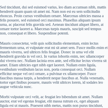
Sed tincidunt, dui sed euismod varius, leo diam accumsan nibh, mattis
hendrerit quam quam sit amet mi. Nam non est eu sem sollicitudin
rhoncus. Proin cursus vestibulum ornare. Maecenas ultricies massa a
felis posuere, sed euismod orci maximus. Phasellus aliquam ipsum
urna, ac placerat felis gravida sed. Aenean tincidunt aliquet libero, at
ornare tortor laoreet a. Maecenas turpis mauris, suscipit sed tempus
non, consequat et libero. Suspendisse potenti.
Mauris consectetur, velit quis sollicitudin elementum, enim lectus
fermentum urna, et vulputate erat mi sit amet sem. Fusce mollis enim et
mauris viverra, sed ultrices felis feugiat. Donec in urna vel elit
hendrerit gravida in vel orci. In varius lobortis enim, nec ullamcorper
dui viverra nec. Nullam lacinia eros ante, sed efficitur lectus viverra sit
amet. Etiam ultricies eget nibh eget laoreet. Nullam enim ligula,
vestibulum vestibulum lacus non, porta consequat orci. Nullam
efficitur neque vel orci ornare, a pulvinar ex ullamcorper. Fusce
faucibus massa turpis, a hendrerit neque faucibus at. Nulla venenatis,
tortor eget finibus posuere, mauris velit ultrices lorem, id sodales leo
augue vehicula nunc.
Morbi vulputate orci velit, ac feugiat leo bibendum sit amet. Nullam
auctor, erat vel egestas feugiat, elit massa rutrum ex, eget aliquam
ligula est ut mauris. Praesent nibh metus, mattis non purus tincidunt,