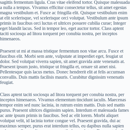
sagittis fermentum ligula. Cras vitae eleifend tortor. Quisque malesuada
a nulla a tempus. Vivamus efficitur consectetur tellus, sit amet egestas
magna vestibulum et. Fusce ac fringilla elit. Quisque vestibulum enim
at elit scelerisque, vel scelerisque orci volutpat. Vestibulum ante ipsum
primis in faucibus orci luctus et ultrices posuere cubilia curae; Integer
eget blandit lacus. Sed in tempor leo, eget auctor tortor. Class aptent
taciti sociosqu ad litora torquent per conubia nostra, per inceptos
himenaeos.
Praesent ut mi at massa tristique fermentum non vitae arcu. Fusce et
faucibus elit. Morbi sem ante, vulputate at imperdiet eget, feugiat ut
dolor. Sed volutpat viverra sapien, sit amet gravida ante venenatis at.
Praesent ipsum justo, tristique ut fringilla et, ornare sit amet nisi.
Pellentesque quis lacus metus. Donec hendrerit elit at felis accumsan
convallis. Duis mattis facilisis mauris. Curabitur dignissim venenatis
feugiat.
Class aptent taciti sociosqu ad litora torquent per conubia nostra, per
inceptos himenaeos. Vivamus elementum tincidunt iaculis. Maecenas
tempor enim sed nunc lacinia, in rutrum enim mattis. Duis sed mattis
purus. Praesent ultrices dignissim sapien. Interdum et malesuada fames
ac ante ipsum primis in faucibus. Sed ac elit lorem. Morbi aliquet
volutpat velit, id lacinia tortor congue vel. Praesent gravida, dui ac
maximus semper, purus erat interdum tellus, eu dapibus nulla sapien