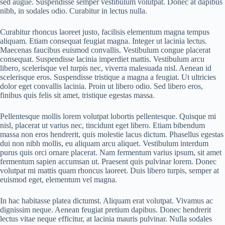
sed augue. Suspendisse semper vestibulum volutpat. Donec at dapibus
nibh, in sodales odio. Curabitur in lectus nulla.
Curabitur rhoncus laoreet justo, facilisis elementum magna tempus
aliquam. Etiam consequat feugiat magna. Integer ut lacinia lectus.
Maecenas faucibus euismod convallis. Vestibulum congue placerat
consequat. Suspendisse lacinia imperdiet mattis. Vestibulum arcu
libero, scelerisque vel turpis nec, viverra malesuada nisl. Aenean id
scelerisque eros. Suspendisse tristique a magna a feugiat. Ut ultricies
dolor eget convallis lacinia. Proin ut libero odio. Sed libero eros,
finibus quis felis sit amet, tristique egestas massa.
Pellentesque mollis lorem volutpat lobortis pellentesque. Quisque mi
nisl, placerat ut varius nec, tincidunt eget libero. Etiam bibendum
massa non eros hendrerit, quis molestie lacus dictum. Phasellus egestas
dui non nibh mollis, eu aliquam arcu aliquet. Vestibulum interdum
purus quis orci ornare placerat. Nam fermentum varius ipsum, sit amet
fermentum sapien accumsan ut. Praesent quis pulvinar lorem. Donec
volutpat mi mattis quam rhoncus laoreet. Duis libero turpis, semper at
euismod eget, elementum vel magna.
In hac habitasse platea dictumst. Aliquam erat volutpat. Vivamus ac
dignissim neque. Aenean feugiat pretium dapibus. Donec hendrerit
lectus vitae neque efficitur, at lacinia mauris pulvinar. Nulla sodales