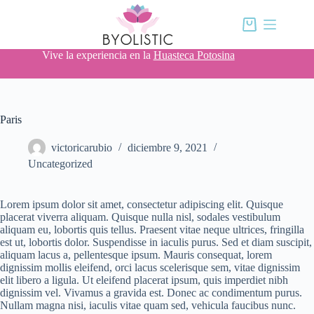
Saltar
al
Carro
contenido
de
compra
Vive la experiencia en la
Huasteca Potosina
Paris
victoricarubio
diciembre 9, 2021
Uncategorized
Lorem ipsum dolor sit amet, consectetur adipiscing elit. Quisque
placerat viverra aliquam. Quisque nulla nisl, sodales vestibulum
aliquam eu, lobortis quis tellus. Praesent vitae neque ultrices, fringilla
est ut, lobortis dolor. Suspendisse in iaculis purus. Sed et diam suscipit,
aliquam lacus a, pellentesque ipsum. Mauris consequat, lorem
dignissim mollis eleifend, orci lacus scelerisque sem, vitae dignissim
elit libero a ligula. Ut eleifend placerat ipsum, quis imperdiet nibh
dignissim vel. Vivamus a gravida est. Donec ac condimentum purus.
Nullam magna nisi, iaculis vitae quam sed, vehicula faucibus nunc.