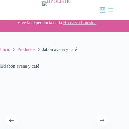
Saltar
al
Carro
contenido
de
compra
Vive la experiencia en la
Huasteca Potosina
Inicio
Productos
Jabón avena y café