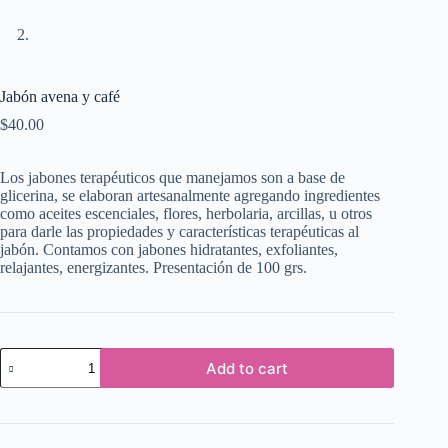
Jabón avena y café
$
40.00
Los jabones terapéuticos que manejamos son a base de
glicerina, se elaboran artesanalmente agregando ingredientes
como aceites escenciales, flores, herbolaria, arcillas, u otros
para darle las propiedades y características terapéuticas al
jabón. Contamos con jabones hidratantes, exfoliantes,
relajantes, energizantes. Presentación de 100 grs.
Jabón
Add to cart
avena
y
café
quantity