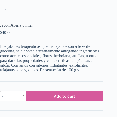
Jabón Avena y miel
$
40.00
Los jabones terapéuticos que manejamos son a base de
glicerina, se elaboran artesanalmente agregando ingredientes
como aceites escenciales, flores, herbolaria, arcillas, u otros
para darle las propiedades y características terapéuticas al
jabón. Contamos con jabones hidratantes, exfoliantes,
relajantes, energizantes. Presentación de 100 grs.
Jabón
Add to cart
Avena
y
miel
quantity