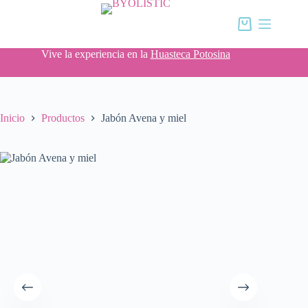
Saltar
al
Carro
contenido
de
compra
Vive la experiencia en la
Huasteca Potosina
Inicio
Productos
Jabón Avena y miel